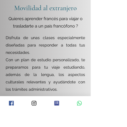
Movilidad al extranjero
Quieres aprender francés para viajar o
trasladarte a un país francófono ?
Disfruta de unas clases especialmente
diseñadas para responder a todas tus
necesidades.
Con un plan de estudio personalizado, te
preparamos para tu viaje estudiando,
además de la lengua, los aspectos
culturales relevantes y ayudándote con
los trámites administrativos.
¡Lánzate y elige el curso que mejor te
conviene!
Cursos