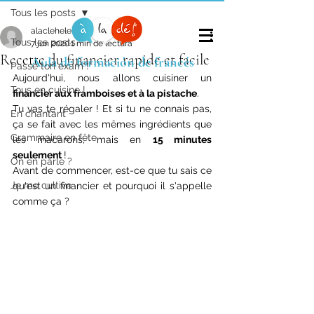
Tous les posts
alaclehelene
Tous les posts
7 jun 2020
1 min de lectura
Recette du financier rapide et facile
Aula de formación de francés
Passe ton exam !
Aujourd'hui, nous allons cuisiner un 
Tous en cuisine !
financier aux framboises et à la pistache
. 
Tu vas te régaler ! Et si tu ne connais pas, 
En chantant
ça se fait avec les mêmes ingrédients que 
Grammaire en fête
les macarons, mais en 
15 minutes 
seulement 
!
On en parle ?
Avant de commencer, est-ce que tu sais ce 
Je me cultive
qu'est un financier et pourquoi il s'appelle 
comme ça ?